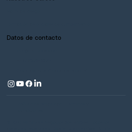
Matriz de Riesgo
Formación de oficiales de cumplimiento
Datos de contacto
info@mithinkers.com
+507 6928-8320
Costa del Este, Ciudad de Panamá.
Política de privacidad | Términos y
condiciones
© 2026 Mithinkers Negocios Sostenibles. Todos los
derechos reservados. Diseño: Atlantico Web Studio